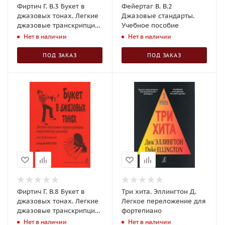
Фиртич Г. В.3 Букет в
Фейертаг В. В.2
джазовых тонах. Легкие
Джазовые стандарты.
джазовые транскрипции
Учебное пособие
мелодий для фортепиано
Нет в наличии
Нет в наличии
ПОД ЗАКАЗ
ПОД ЗАКАЗ
Фиртич Г. В.8 Букет в
Три хита. Эллингтон Д.
джазовых тонах. Легкие
Легкое переложение для
джазовые транскрипции
фортепиано
мелодий для фортепиано
Нет в наличии
Нет в наличии