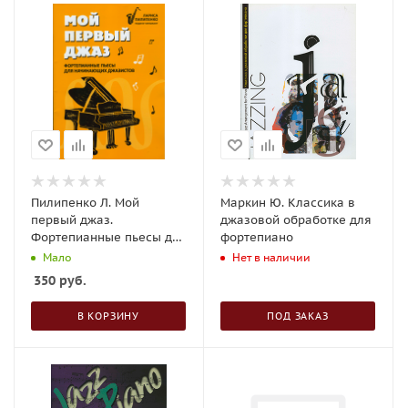
Пилипенко Л. Мой
Маркин Ю. Классика в
первый джаз.
джазовой обработке для
Фортепианные пьесы для
фортепиано
начинающих джазистов
Мало
Нет в наличии
350
руб.
В КОРЗИНУ
ПОД ЗАКАЗ