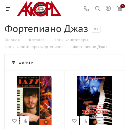
0
Фортепиано Джаз
84
—
—
—
Главная
Каталог
Ноты, канцтовары
—
Ноты, канцтовары Фортепиано
Фортепиано Джаз
ФИЛЬТР