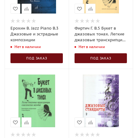
Ерохин В. Jazz Piano В.3
Фиртич Г. В.5 Букет в
Джазовые и эстрадные
джазовых тонах. Легкие
композиции
джазовые транскрипции
мелодий для фортепиано
Нет в наличии
Нет в наличии
ПОД ЗАКАЗ
ПОД ЗАКАЗ