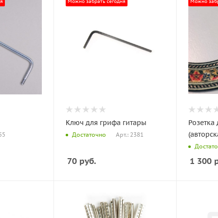
ня
Можно забрать сегодня
Можно забр
Ключ для грифа гитары
Розетка 
(авторск
55
Арт.: 2381
Достаточно
Достат
70
руб.
1 300
р