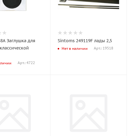
48A Заглушка для
Sintoms 249119F лады 2,5
 классической
Арт.: 19518
Нет в наличии
Арт.: 4722
аличии