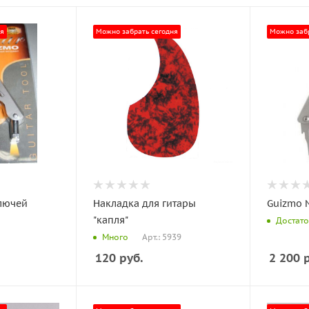
ня
Можно забрать сегодня
Можно забр
лючей
Накладка для гитары
Guizmo 
"капля"
Достат
Арт.: 5939
Много
120
руб.
2 200
р