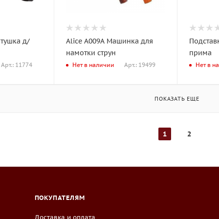
ртушка д/
Alice A009A Mашинка для
Подстав
намотки струн
прима
Арт.: 11774
Арт.: 19499
Нет в наличии
Нет в н
ПОКАЗАТЬ ЕЩЕ
1
2
ПОКУПАТЕЛЯМ
Доставка и оплата