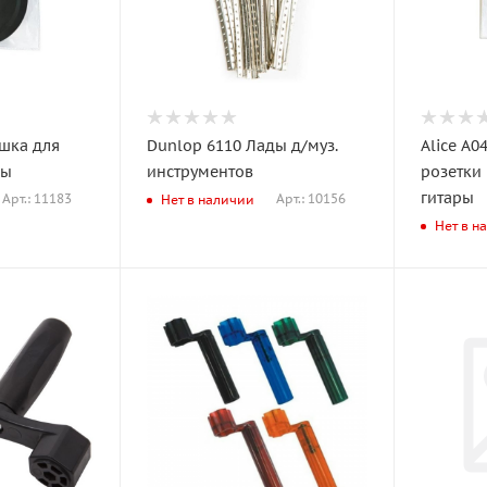
Dunlop 6110 Лады д/муз.
Alice A0
ры
инструментов
розетки
гитары
Арт.: 11183
Арт.: 10156
Нет в наличии
Нет в н