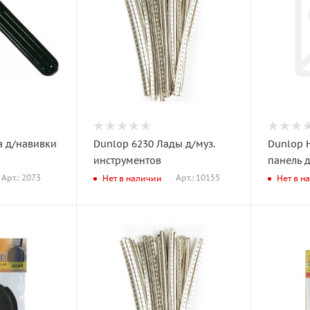
а д/навивки
Dunlop 6230 Лады д/муз.
Dunlop 
инструментов
панель 
Арт.: 2073
Арт.: 10155
Нет в наличии
Нет в н