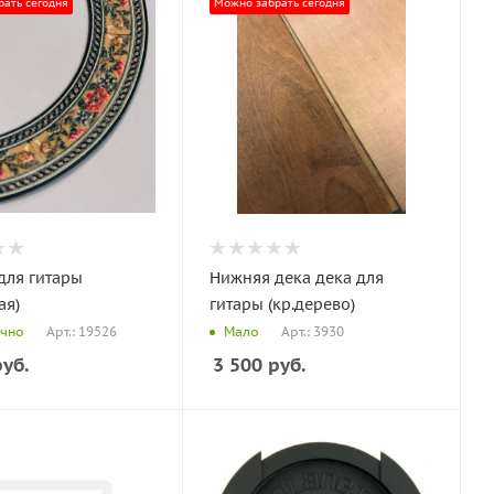
ать сегодня
Можно забрать сегодня
для гитары
Нижняя дека дека для
ая)
гитары (кр.дерево)
Арт.: 19526
Арт.: 3930
очно
Мало
уб.
3 500
руб.