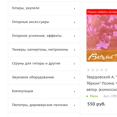
Гитары, укулеле
Можно забрать сегод
Гитарные аксессуары
Гитарное усиление, эффекты
Тюнеры, камертоны, метрономы
Струны для гитары и другие
Твардовский А. 
Звуковое оборудование
Тёркин" Поэма. 
автор. (комисси
Коммутация
Арт.: 19
Мало
550
руб.
Пюпитры, дирижерские палочки