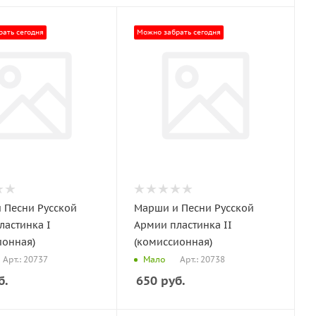
ать сегодня
Можно забрать сегодня
 Песни Русской
Марши и Песни Русской
ластинка I
Армии пластинка II
ионная)
(комиссионная)
Арт.: 20737
Арт.: 20738
Мало
б.
650
руб.