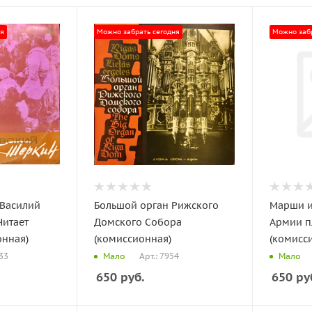
ня
Можно забрать сегодня
Можно забр
"Василий
Большой орган Рижского
Марши и
Читает
Домского Собора
Армии п
онная)
(комиссионная)
(комисс
033
Арт.: 7954
Мало
Мало
650
руб.
650
ру