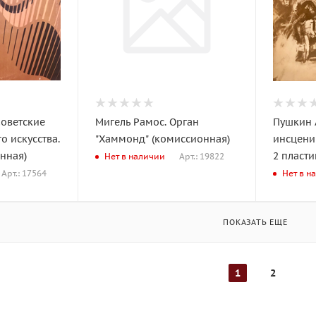
Советские
Мигель Рамос. Орган
Пушкин А
о искусства.
"Хаммонд" (комиссионная)
инсцени
нная)
2 пласт
Арт.: 19822
Нет в наличии
Арт.: 17564
Нет в н
ПОКАЗАТЬ ЕЩЕ
1
2