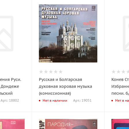
ения Руси.
Русская и Болгарская
Конев Ст
 Дондеже
духовная хоровая музыка
Избранн
ельский
(комиссионная)
песни. б
Арт.: 18802
Арт.: 19051
Нет в наличии
Нет в н