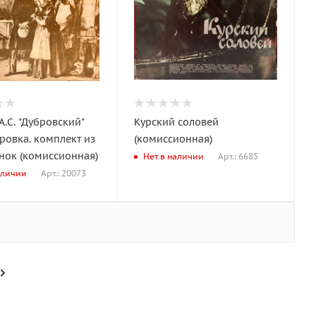
.С. "Дубровский"
Курский соловей
ровка. комплект из
(комиссионная)
инок (комиссионная)
Арт.: 6685
Нет в наличии
Арт.: 20073
аличии