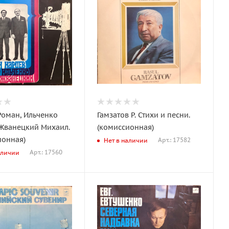
Роман, Ильченко
Гамзатов Р. Стихи и песни.
 Жванецкий Михаил.
(комиссионная)
ионная)
Арт.: 17582
Нет в наличии
Арт.: 17560
аличии