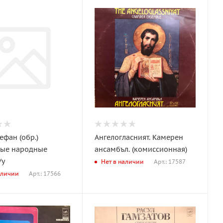
ефан (обр.)
Ангелогласният. Камерен
ые народные
ансамбъл. (комиссионная)
/у
Арт.: 17587
Нет в наличии
Арт.: 17566
аличии