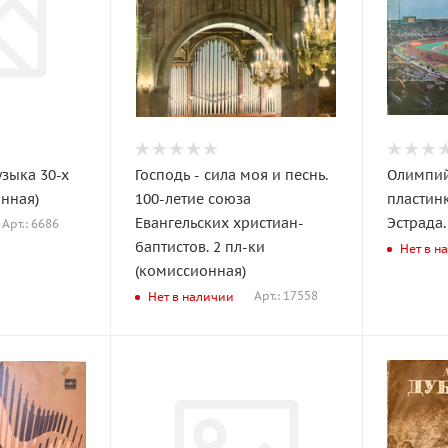
зыка 30-х
Господь - сила моя и песнь.
Олимпий
нная)
100-летие союза
пластинк
Евангельских христиан-
Эстрада.
Арт.: 6686
баптистов. 2 пл-ки
Нет в н
(комиссионная)
Арт.: 17558
Нет в наличии