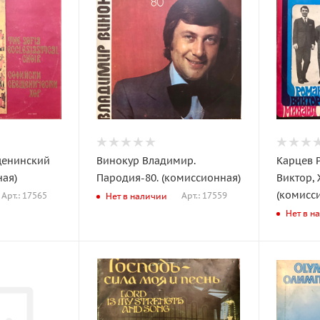
щенинский
Винокур Владимир.
Карцев 
ная)
Пародия-80. (комиссионная)
Виктор,
(комисс
Арт.: 17565
Арт.: 17559
Нет в наличии
Нет в н