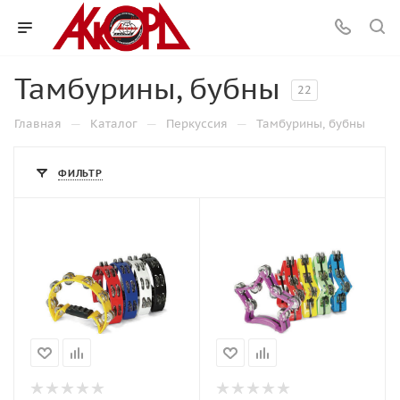
Тамбурины, бубны
22
—
—
—
Главная
Каталог
Перкуссия
Тамбурины, бубны
ФИЛЬТР