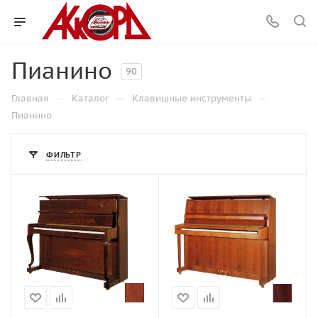
Пианино
90
—
—
—
Главная
Каталог
Клавишные инструменты
Пианино
ФИЛЬТР