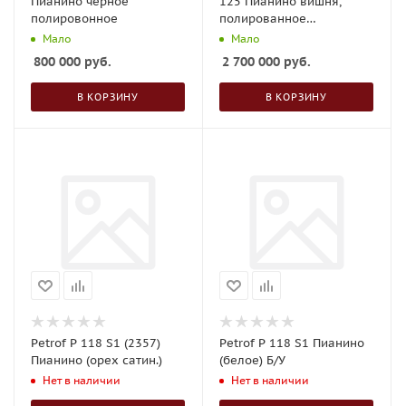
Пианино черное
125 Пианино вишня,
полировонное
полированное
(комиссионное)
Мало
Мало
800 000
руб.
2 700 000
руб.
В КОРЗИНУ
В КОРЗИНУ
Petrof P 118 S1 (2357)
Petrof P 118 S1 Пианино
Пианино (орех сатин.)
(белое) Б/У
Нет в наличии
Нет в наличии