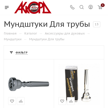
0
Мундштуки Для трубы
13
—
—
—
Главная
Каталог
Аксессуары для духовых
—
Мундштуки
Мундштуки Для трубы
ФИЛЬТР