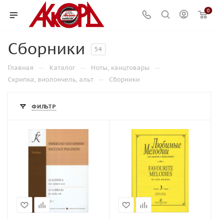
0
Сборники
54
—
—
—
Главная
Каталог
Ноты, канцтовары
—
Скрипка, виолончель, альт
Сборники
ФИЛЬТР