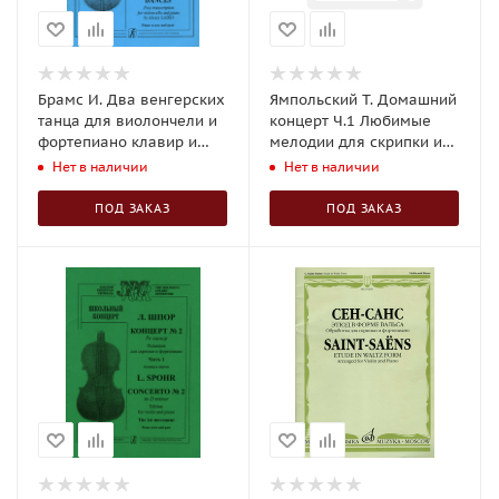
Брамс И. Два венгерских
Ямпольский Т. Домашний
танца для виолончели и
концерт Ч.1 Любимые
фортепиано клавир и
мелодии для скрипки и
партия
фортепиано
Нет в наличии
Нет в наличии
ПОД ЗАКАЗ
ПОД ЗАКАЗ