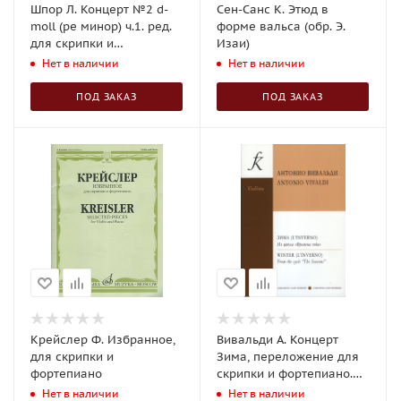
Шпор Л. Концерт №2 d-
Сен-Санс К. Этюд в
moll (ре минор) ч.1. ред.
форме вальса (обр. Э.
для скрипки и
Изаи)
фортепиано
Нет в наличии
Нет в наличии
ПОД ЗАКАЗ
ПОД ЗАКАЗ
Крейслер Ф. Избранное,
Вивальди А. Концерт
для скрипки и
Зима, переложение для
фортепиано
скрипки и фортепиано.
Из цикла "Времена года"
Нет в наличии
Нет в наличии