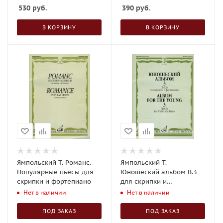
аудиоприложением
530
руб.
390
руб.
В КОРЗИНУ
В КОРЗИНУ
Ямпольский Т. Романс.
Ямпольский Т.
Популярные пьесы для
Юношеский альбом В.3
скрипки и фортепиано
для скрипки и
фортепиано
Нет в наличии
Нет в наличии
ПОД ЗАКАЗ
ПОД ЗАКАЗ