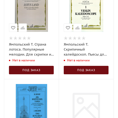
Ямпольский Т. Страна
Ямпольский Т.
лотоса. Популярные
Скрипичный
мелодии. Для скрипки и
калейдоскоп. Пьесы для
фортепиано
скрипки и фортепиано.
Нет в наличии
Нет в наличии
ПОД ЗАКАЗ
ПОД ЗАКАЗ