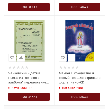
ПОД ЗАКАЗ
ПОД ЗАКАЗ
Чайковский - детям.
Мамон Г. Рождество и
Пьесы из "Детского
Новый Год. Для скрипки и
альбома" переложение
фортепиано+CD
для скрипки и
Нет в наличии
Нет в наличии
фортепиано
ПОД ЗАКАЗ
ПОД ЗАКАЗ