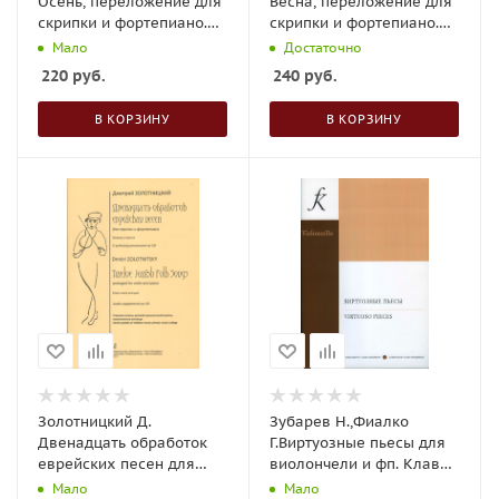
Осень, переложение для
Весна, переложение для
скрипки и фортепиано.
скрипки и фортепиано.
Из цикла "Времена года"
Из цикла "Времена года"
Мало
Достаточно
220
руб.
240
руб.
В КОРЗИНУ
В КОРЗИНУ
Золотницкий Д.
Зубарев Н.,Фиалко
Двенадцать обработок
Г.Виртуозные пьесы для
еврейских песен для
виолончели и фп. Клавир
скрипки и фортепиано с
и партия
Мало
Мало