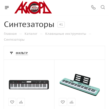
Синтезаторы
41
—
—
—
Главная
Каталог
Клавишные инструменты
Синтезаторы
ФИЛЬТР