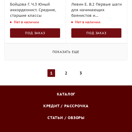
Бойцова Г. Ч.3 Юный
Левин Е. В.2 Первые шаги
аккордеонист. Средние,
для начинающих
старшие классы
баянистов и
аккордеонистов
Нет в наличии
Нет в наличии
ПОД ЗАКАЗ
ПОД ЗАКАЗ
ПОКАЗАТЬ ЕЩЕ
1
2
3
КАТАЛОГ
КРЕДИТ / РАССРОЧКА
СТАТЬИ / ОБЗОРЫ