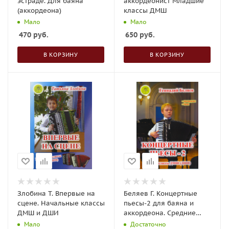
эстраде. Для баяна
аккордеонист Младшие
(аккордеона)
классы ДМШ
Мало
Мало
470
руб.
650
руб.
В КОРЗИНУ
В КОРЗИНУ
Злобина Т. Впервые на
Беляев Г. Концертные
сцене. Начальные классы
пьесы-2 для баяна и
ДМШ и ДШИ
аккордеона. Средние
классы
Мало
Достаточно