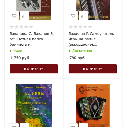
Баканова С., Баканов В.
Бажилин Р. Самоучитель
№1 Нотная папка
игры на баяне
баяниста и
(аккордеоне).
аккордеониста Младшие
Аккомпанемент песен
Мало
Достаточно
классы ДМШ
1 750
руб.
790
руб.
В КОРЗИНУ
В КОРЗИНУ