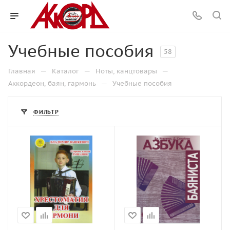
Учебные пособия
58
—
—
—
Главная
Каталог
Ноты, канцтовары
—
Аккордеон, баян, гармонь
Учебные пособия
ФИЛЬТР