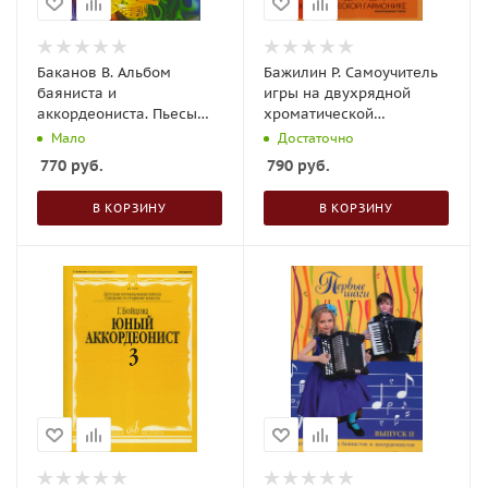
Баканов В. Альбом
Бажилин Р. Самоучитель
баяниста и
игры на двухрядной
аккордеониста. Пьесы
хроматической
для детей и юношества
гармонике
Мало
Достаточно
770
руб.
790
руб.
В КОРЗИНУ
В КОРЗИНУ