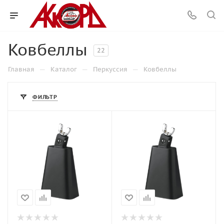
Ковбеллы
22
—
—
—
Главная
Каталог
Перкуссия
Ковбеллы
ФИЛЬТР