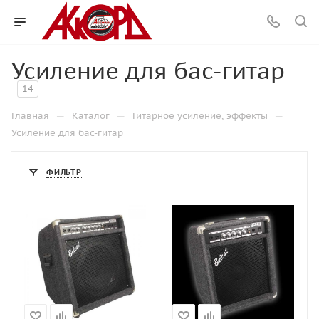
Усиление для бас-гитар
14
—
—
—
Главная
Каталог
Гитарное усиление, эффекты
Усиление для бас-гитар
ФИЛЬТР