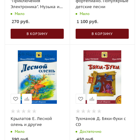
"Приключения
фортепиано. Популярные
Электроника". Музыка из
детские песни
фильма
Мало
Мало
270
руб.
1 100
руб.
В КОРЗИНУ
В КОРЗИНУ
Крылатов Е. Лесной
Тухманов Д. Бяки-буки с
олень и другие
CD
Мало
Достаточно
390
руб.
450
руб.