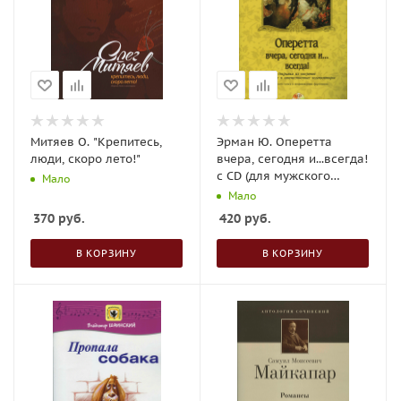
Митяев О. "Крепитесь,
Эрман Ю. Оперетта
люди, скоро лето!"
вчера, сегодня и...всегда!
с CD (для мужского
Мало
голоса с ф-но)
Мало
370
руб.
420
руб.
В КОРЗИНУ
В КОРЗИНУ