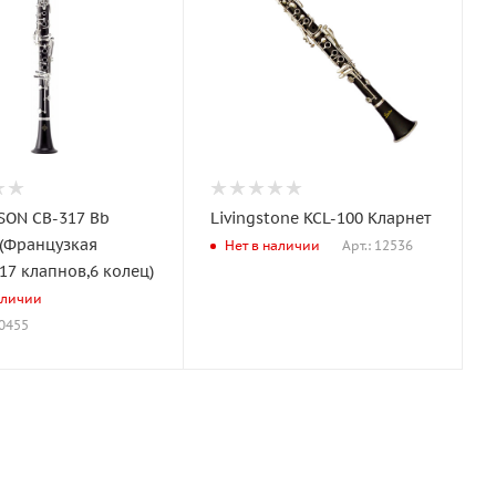
SON CB-317 Bb
Livingstone KCL-100 Кларнет
 (Французкая
Арт.: 12536
Нет в наличии
17 клапнов,6 колец)
аличии
00455