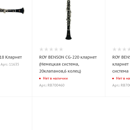
18 Кларнет
ROY BENSON CG-220 кларнет
ROY BEN
(Немецкая система,
кларнет
Арт.: 11635
20клапанов,6 колец)
система 
Нет в наличии
Нет в н
Арт.: RB700460
Арт.: RB7