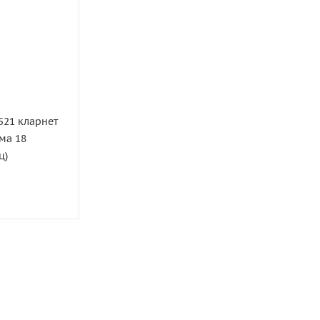
521 кларнет
ма 18
ц)