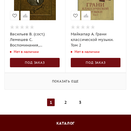
Васильев В. (сост.)
Майкапар А. Грани
Лемешев С.
классической музыки.
Воспоминания,
Том 2
фотографии, документы.
Нет в наличии
Нет в наличии
ПОД ЗАКАЗ
ПОД ЗАКАЗ
ПОКАЗАТЬ ЕЩЕ
1
2
3
КАТАЛОГ