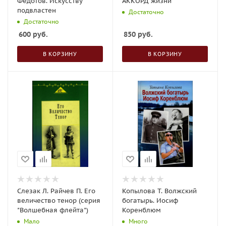
Федотов. Искусству
АККОРД жизни
подвластен
Достаточно
Достаточно
600
руб.
850
руб.
В КОРЗИНУ
В КОРЗИНУ
Слезак Л. Райчев П. Его
Копылова Т. Волжский
величество тенор (серия
богатырь. Иосиф
"Волшебная флейта")
Коренблюм
Мало
Много