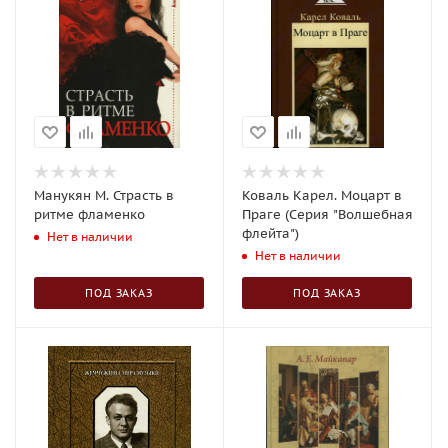
Манукян М. Страсть в
Коваль Карел. Моцарт в
ритме фламенко
Праге (Серия "Волшебная
флейта")
Нет в наличии
Нет в наличии
ПОД ЗАКАЗ
ПОД ЗАКАЗ