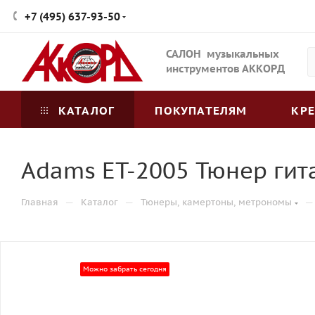
+7 (495) 637-93-50
САЛОН музыкальных
инструментов АККОРД
КАТАЛОГ
ПОКУПАТЕЛЯМ
КР
Adams ET-2005 Тюнер гит
—
—
—
Главная
Каталог
Тюнеры, камертоны, метрономы
Можно забрать сегодня