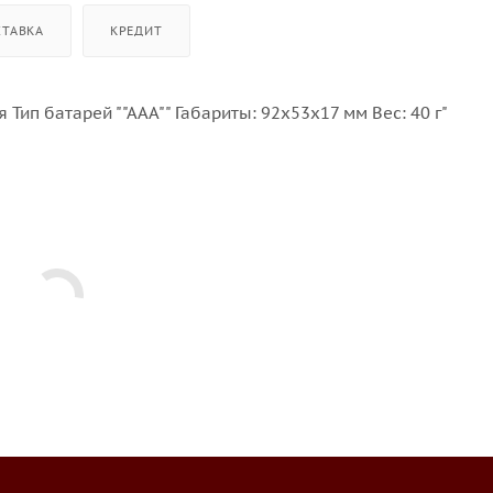
СТАВКА
КРЕДИТ
ип батарей ""ААА"" Габариты: 92x53x17 мм Вес: 40 г"