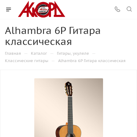
Alhambra 6P Гитара
классическая
—
—
—
Главная
Каталог
Гитары, укулеле
—
Классические гитары
Alhambra 6P Гитара классическая