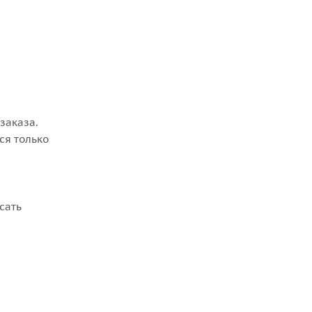
заказа.
ся только
сать