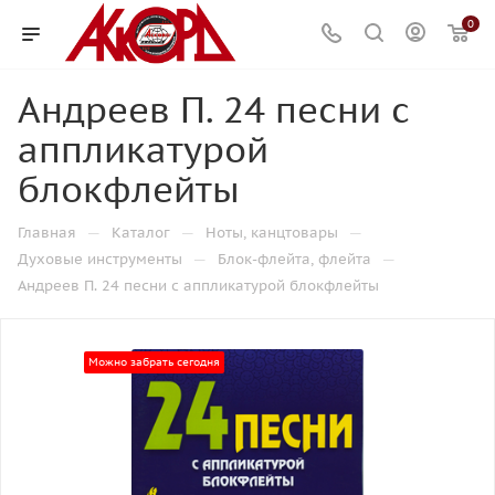
0
Андреев П. 24 песни с
аппликатурой
блокфлейты
—
—
—
Главная
Каталог
Ноты, канцтовары
—
—
Духовые инструменты
Блок-флейта, флейта
Андреев П. 24 песни с аппликатурой блокфлейты
Можно забрать сегодня