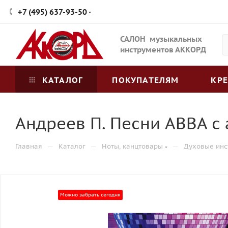
+7 (495) 637-93-50
САЛОН музыкальных
инструментов АККОРД
КАТАЛОГ
ПОКУПАТЕЛЯМ
КР
Андреев П. Песни ABBA с
—
—
—
Главная
Каталог
Ноты, канцтовары
Духовые инс
Можно забрать сегодня