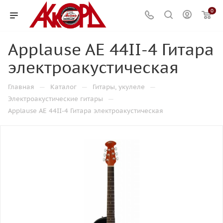
0
Applause AE 44II-4 Гитара
электроакустическая
—
—
—
Главная
Каталог
Гитары, укулеле
—
Электроакустические гитары
Applause AE 44II-4 Гитара электроакустическая