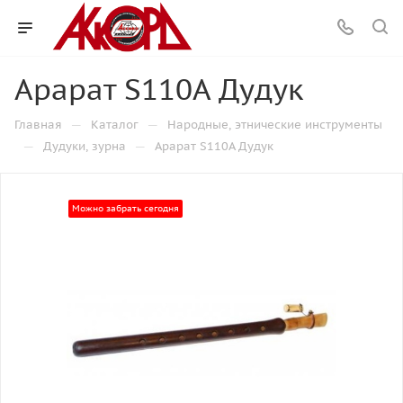
Арарат S110A Дудук
—
—
Главная
Каталог
Народные, этнические инструменты
—
—
Дудуки, зурна
Арарат S110A Дудук
Можно забрать сегодня