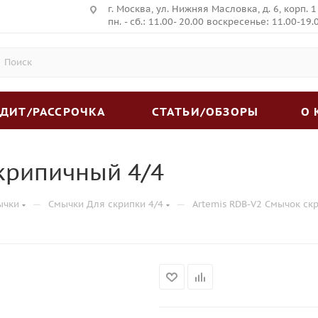
г. Москва, ул. Нижняя Масловка, д. 6, корп. 1
пн. - сб.: 11.00- 20.00 воскресенье: 11.00-19.
ЕДИТ/РАССРОЧКА
СТАТЬИ/ОБЗОРЫ
О
крипичный 4/4
—
—
ычки
Смычки Для скрипки 4/4
Artemis RDB-V2 Смычок ск