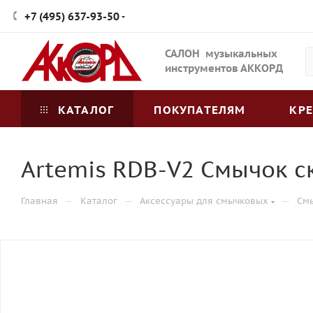
+7 (495) 637-93-50
САЛОН музыкальных
инструментов АККОРД
КАТАЛОГ
ПОКУПАТЕЛЯМ
КР
Artemis RDB-V2 Смычок с
—
—
—
Главная
Каталог
Аксессуары для смычковых
См