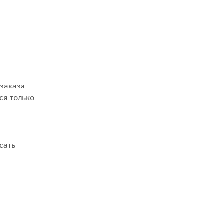
заказа.
ся только
сать