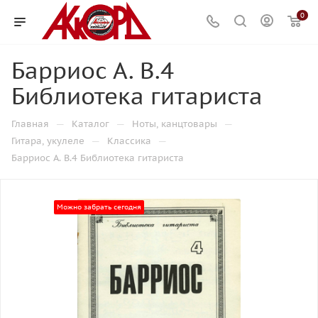
0
Барриос А. В.4
Библиотека гитариста
—
—
—
Главная
Каталог
Ноты, канцтовары
—
—
Гитара, укулеле
Классика
Барриос А. В.4 Библиотека гитариста
Можно забрать сегодня