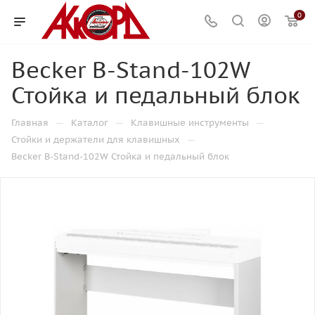
0
Becker B-Stand-102W
Стойка и педальный блок
—
—
—
Главная
Каталог
Клавишные инструменты
—
Стойки и держатели для клавишных
Becker B-Stand-102W Стойка и педальный блок