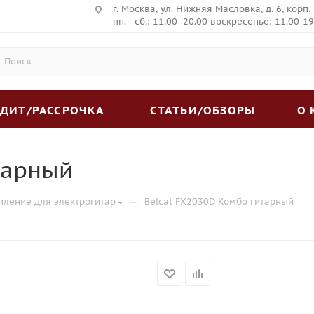
г. Москва, ул. Нижняя Масловка, д. 6, корп.
пн. - сб.: 11.00- 20.00 воскресенье: 11.00-19
ЕДИТ/РАССРОЧКА
СТАТЬИ/ОБЗОРЫ
О
тарный
—
иление для электрогитар
Belcat FX2030D Комбо гитарный