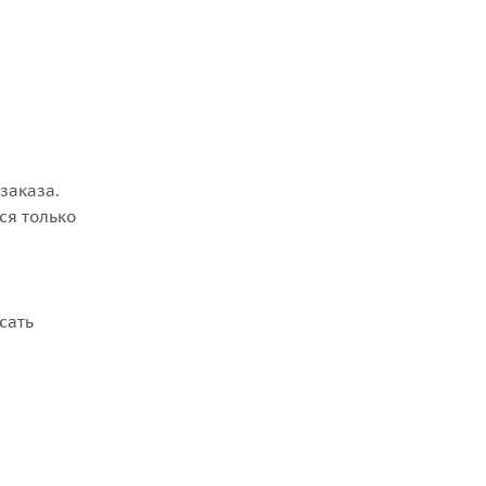
заказа.
ся только
сать