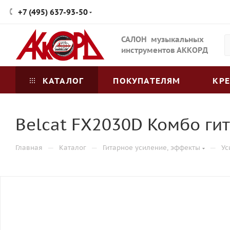
+7 (495) 637-93-50
САЛОН музыкальных
инструментов АККОРД
КАТАЛОГ
ПОКУПАТЕЛЯМ
КР
Belcat FX2030D Комбо ги
—
—
—
Главная
Каталог
Гитарное усиление, эффекты
Ус