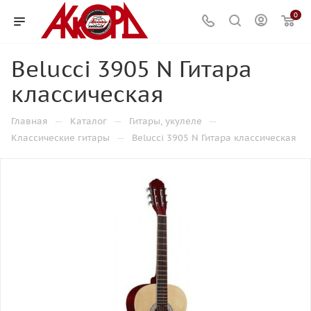
0
Belucci 3905 N Гитара
классическая
—
—
—
Главная
Каталог
Гитары, укулеле
—
Классические гитары
Belucci 3905 N Гитара классическая