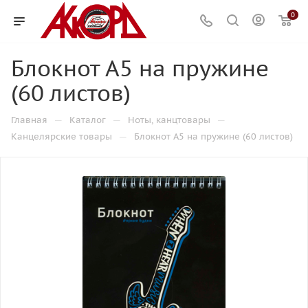
0
Блокнот А5 на пружине
(60 листов)
—
—
—
Главная
Каталог
Ноты, канцтовары
—
Канцелярские товары
Блокнот А5 на пружине (60 листов)