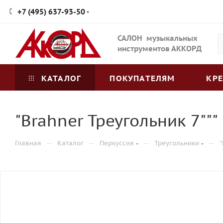
+7 (495) 637-93-50
САЛОН музыкальных
инструментов АККОРД
КАТАЛОГ
ПОКУПАТЕЛЯМ
КР
"Brahner Треугольник 7"""
—
—
—
—
Главная
Каталог
Перкуссия
Треугольники
"