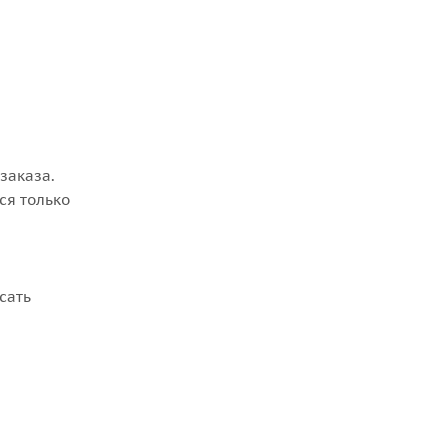
заказа.
ся только
сать