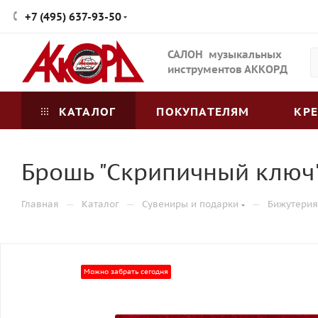
+7 (495) 637-93-50
САЛОН музыкальных
инструментов АККОРД
КАТАЛОГ
ПОКУПАТЕЛЯМ
КР
Брошь "Скрипичный ключ" 
—
—
—
Главная
Каталог
Сувениры и подарки
Бижутерия
Можно забрать сегодня