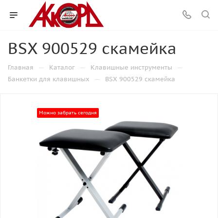
BSX 900529 скамейка
—
—
—
Главная
Каталог
Клавишные инструменты
—
Банкетки для клавишных
BSX 900529 скамейка
Можно забрать сегодня