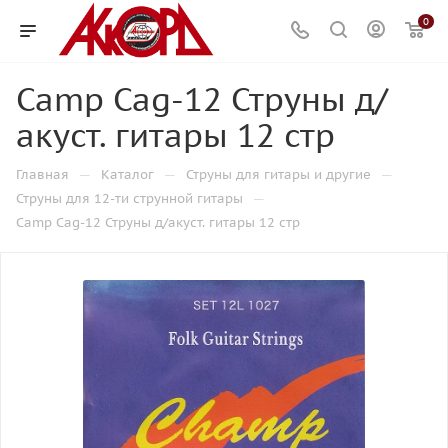
0
Camp Cag-12 Струны д/
акуст. гитары 12 стр
—
—
—
Главная
Каталог
Струны для гитары и другие
—
Струны для 12-ти струнной гитары
Camp Cag-12 Струны д/акуст. гитары 12 стр