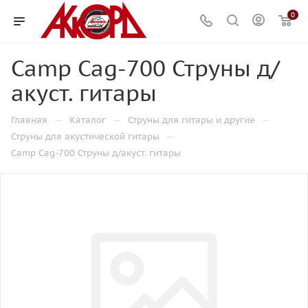
0
Camp Cag-700 Струны д/
акуст. гитары
—
—
—
Главная
Каталог
Струны для гитары и другие
—
Струны для акустической гитары
Camp Cag-700 Струны д/акуст. гитары