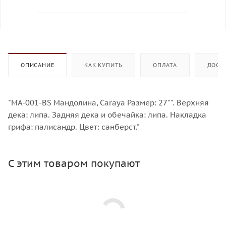
ОПИСАНИЕ
КАК КУПИТЬ
ОПЛАТА
ДОСТ
"MA-001-BS Мандолина, Caraya Размер: 27"". Верхняя
дека: липа. Задняя дека и обечайка: липа. Накладка
грифа: палисандр. Цвет: санберст."
С этим товаром покупают