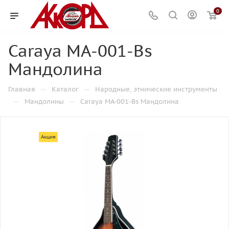
0
Caraya MA-001-Bs
Мандолина
—
—
Главная
Каталог
Народные, этнические инструменты
—
—
Мандолины
Caraya MA-001-Bs Мандолина
Акция