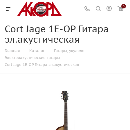
0
Cort Jage 1E-OP Гитара
эл.акустическая
—
—
—
Главная
Каталог
Гитары, укулеле
—
Электроакустические гитары
Cort Jage 1E-OP Гитара эл.акустическая