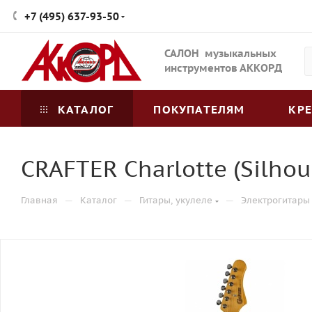
+7 (495) 637-93-50
САЛОН музыкальных
инструментов АККОРД
КАТАЛОГ
ПОКУПАТЕЛЯМ
КР
CRAFTER Charlotte (Silhou
—
—
—
Главная
Каталог
Гитары, укулеле
Электрогитары