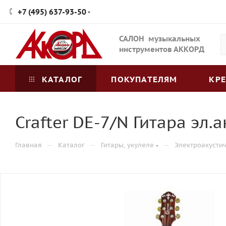
+7 (495) 637-93-50
САЛОН музыкальных
инструментов АККОРД
КАТАЛОГ
ПОКУПАТЕЛЯМ
КР
Crafter DE-7/N Гитара эл.
—
—
—
Главная
Каталог
Гитары, укулеле
Электроакусти