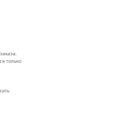
заказа.
ся только
сать