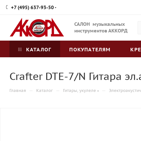
+7 (495) 637-93-50
САЛОН музыкальных
инструментов АККОРД
КАТАЛОГ
ПОКУПАТЕЛЯМ
КР
Crafter DTE-7/N Гитара эл
—
—
—
Главная
Каталог
Гитары, укулеле
Электроакусти