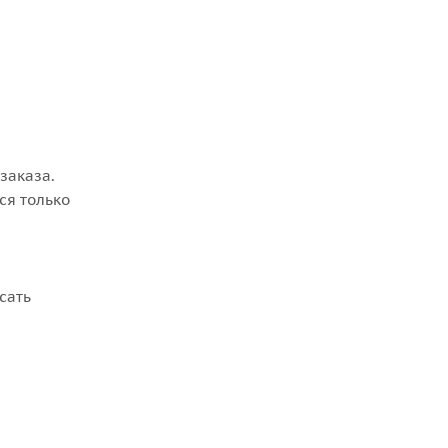
заказа.
ся только
сать