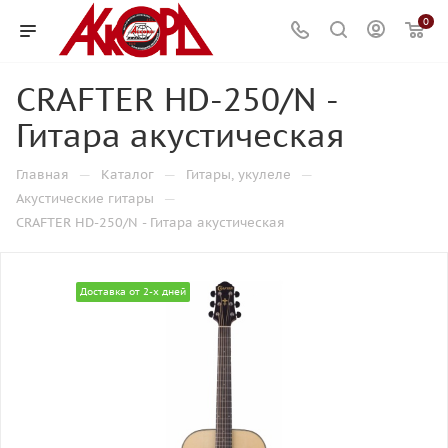
0
CRAFTER HD-250/N -
Гитара акустическая
—
—
—
Главная
Каталог
Гитары, укулеле
—
Акустические гитары
CRAFTER HD-250/N - Гитара акустическая
Доставка от 2-х дней