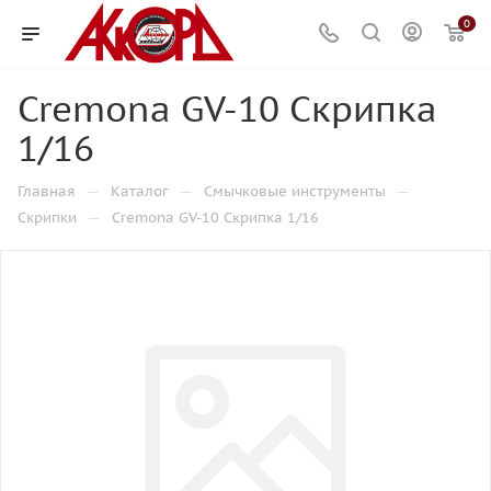
0
Cremona GV-10 Скрипка
1/16
—
—
—
Главная
Каталог
Смычковые инструменты
—
Скрипки
Cremona GV-10 Скрипка 1/16