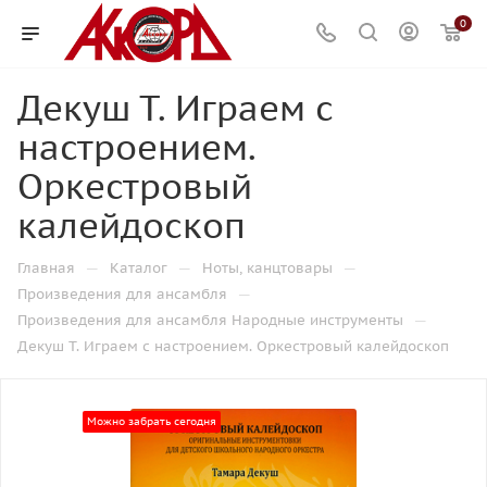
0
Декуш Т. Играем с
настроением.
Оркестровый
калейдоскоп
—
—
—
Главная
Каталог
Ноты, канцтовары
—
Произведения для ансамбля
—
Произведения для ансамбля Народные инструменты
Декуш Т. Играем с настроением. Оркестровый калейдоскоп
Можно забрать сегодня