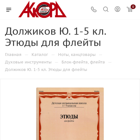
0
Должиков Ю. 1-5 кл.
Этюды для флейты
—
—
—
Главная
Каталог
Ноты, канцтовары
—
—
Духовые инструменты
Блок-флейта, флейта
Должиков Ю. 1-5 кл. Этюды для флейты