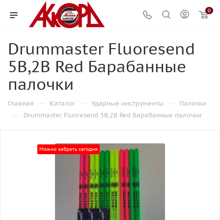
0
Drummaster Fluoresend
5B,2B Red Барабанные
палочки
—
—
—
Главная
Каталог
Ударные инструменты
Палочки
—
Drummaster Fluoresend 5B,2B Red Барабанные палочки
Можно забрать сегодня