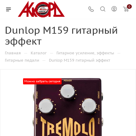
0
Dunlop M159 гитарный
эффект
—
—
—
Главная
Каталог
Гитарное усиление, эффекты
—
Гитарные педали
Dunlop M159 гитарный эффект
Можно забрать сегодня