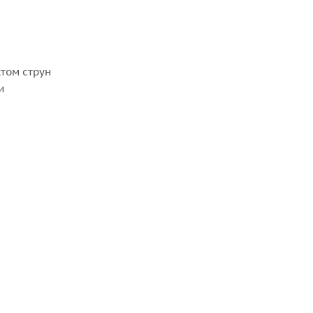
том струн
и