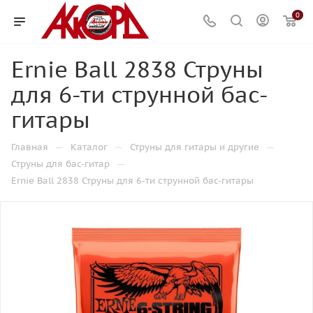
0
Ernie Ball 2838 Струны
для 6-ти струнной бас-
гитары
—
—
—
Главная
Каталог
Струны для гитары и другие
—
Струны для бас-гитар
Ernie Ball 2838 Струны для 6-ти струнной бас-гитары