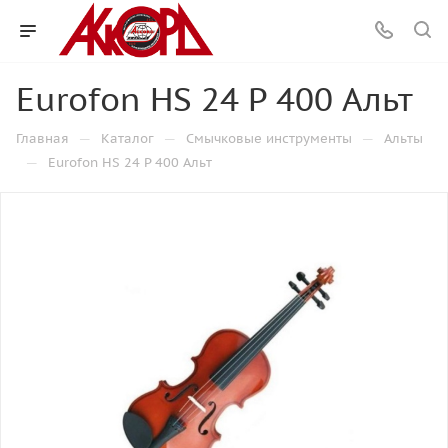
Eurofon HS 24 P 400 Альт
—
—
—
Главная
Каталог
Смычковые инструменты
Альты
—
Eurofon HS 24 P 400 Альт