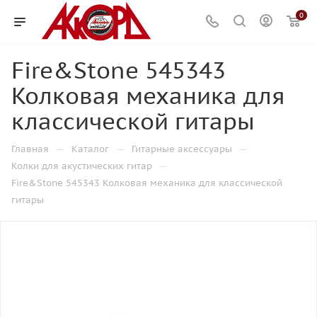
0
Fire&Stone 545343
Колковая механика для
классической гитары
—
—
—
Главная
Каталог
Гитарные аксессуары
—
Колки для акустических гитар
Fire&Stone 545343 Колковая механика для классической
гитары