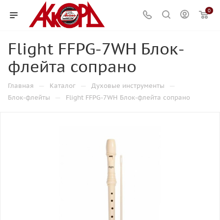
0
Flight FFPG-7WH Блок-
флейта сопрано
—
—
—
Главная
Каталог
Духовые инструменты
—
Блок-флейты
Flight FFPG-7WH Блок-флейта сопрано