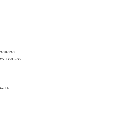
заказа.
ся только
сать