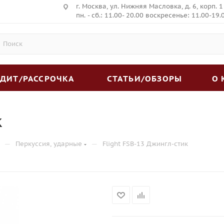
г. Москва, ул. Нижняя Масловка, д. 6, корп. 1
пн. - сб.: 11.00- 20.00 воскресенье: 11.00-19.
ЕДИТ/РАССРОЧКА
СТАТЬИ/ОБЗОРЫ
О
к
—
—
Перкуссия, ударные
Flight FSB-13 Джингл-стик