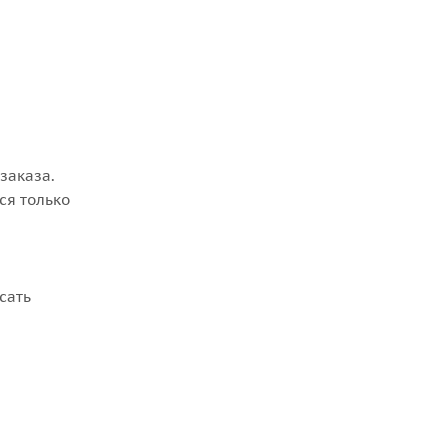
заказа.
ся только
сать