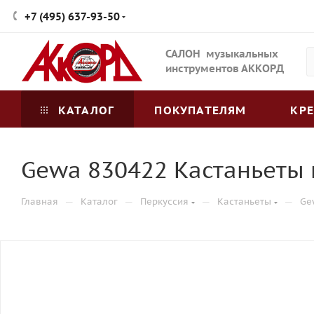
+7 (495) 637-93-50
САЛОН музыкальных
инструментов АККОРД
КАТАЛОГ
ПОКУПАТЕЛЯМ
КР
Gewa 830422 Кастаньеты 
—
—
—
—
Главная
Каталог
Перкуссия
Кастаньеты
Ge